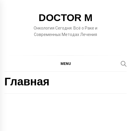
Skip
to
DOCTOR M
content
Онкология Сегодня: Всё о Раке и
Современных Методах Лечения
MENU
Главная