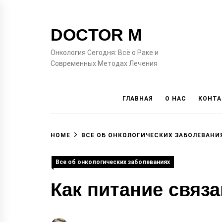
Skip
to
DOCTOR M
content
Онкология Сегодня: Всё о Раке и
Современных Методах Лечения
ГЛАВНАЯ
О НАС
КОНТ
HOME
ВСЕ ОБ ОНКОЛОГИЧЕСКИХ ЗАБОЛЕВАНИ
Все об онкологических заболеваниях
Как питание связа