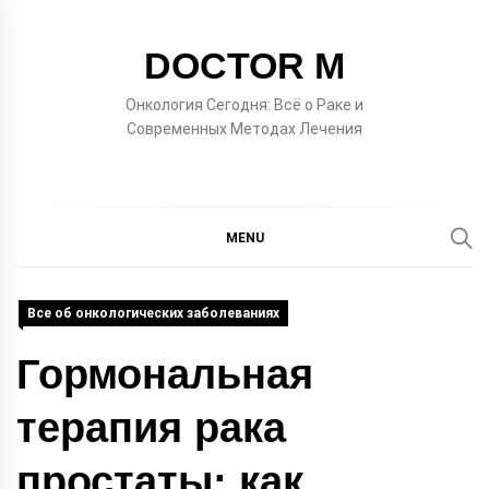
Skip
to
DOCTOR M
content
Онкология Сегодня: Всё о Раке и
Современных Методах Лечения
MENU
Все об онкологических заболеваниях
Гормональная
терапия рака
простаты: как