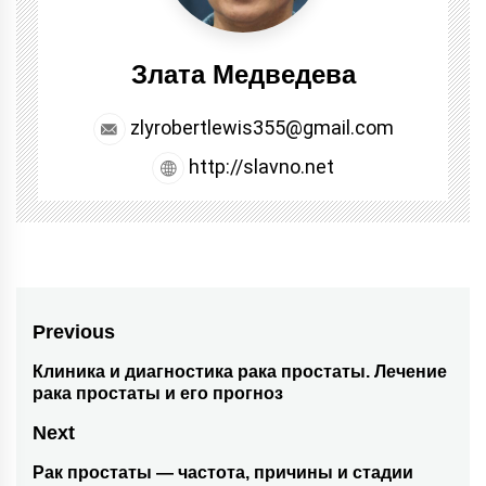
Злата Медведева
zlyrobertlewis355@gmail.com
http://slavno.net
Навигация
Previous
по
Клиника и диагностика рака простаты. Лечение
Previous
рака простаты и его прогноз
post:
записям
Next
Рак простаты — частота, причины и стадии
Next