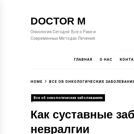
Skip
to
DOCTOR M
content
Онкология Сегодня: Всё о Раке и
Современных Методах Лечения
ГЛАВНАЯ
О НАС
КОНТ
HOME
ВСЕ ОБ ОНКОЛОГИЧЕСКИХ ЗАБОЛЕВАНИ
Все об онкологических заболеваниях
Как суставные за
невралгии