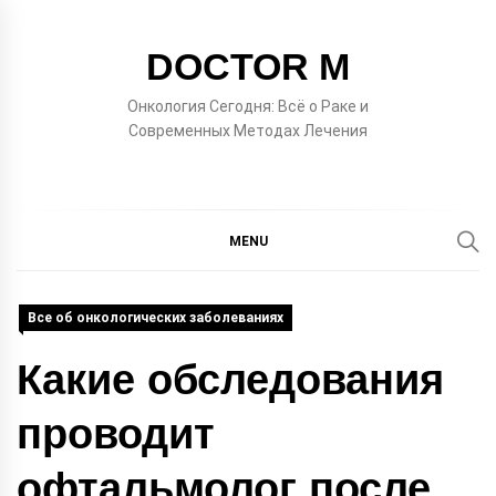
Skip
to
DOCTOR M
content
Онкология Сегодня: Всё о Раке и
Современных Методах Лечения
MENU
Все об онкологических заболеваниях
Какие обследования
проводит
офтальмолог после