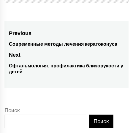
Навигация
Previous
по
Современные методы лечения кератоконуса
Previous
post:
записям
Next
Офтальмология: профилактика близорукости у
Next
детей
post:
Поиск
Поиск