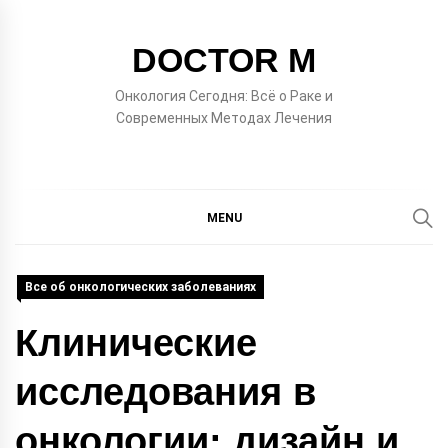
Skip
to
DOCTOR M
content
Онкология Сегодня: Всё о Раке и
Современных Методах Лечения
MENU
Все об онкологических заболеваниях
Клинические
исследования в
онкологии: дизайн и