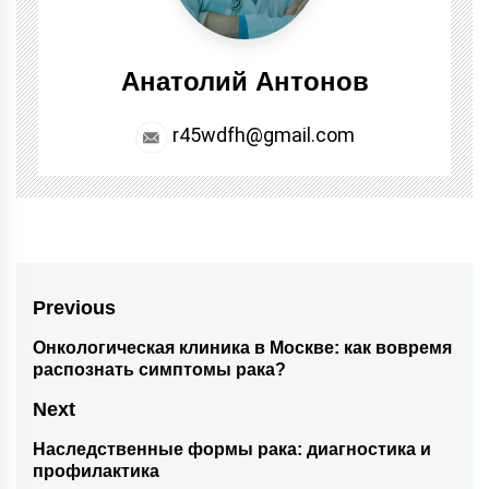
Анатолий Антонов
r45wdfh@gmail.com
Навигация
Previous
по
Онкологическая клиника в Москве: как вовремя
Previous
распознать симптомы рака?
post:
записям
Next
Наследственные формы рака: диагностика и
Next
профилактика
post: