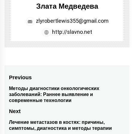
Злата Медведева
zlyrobertlewis355@gmail.com
http://slavno.net
Навигация
Previous
по
Методы диагностики онкологических
Previous
заболеваний: Раннее выявление и
post:
записям
современные технологии
Next
Лечение метастазов в костях: причины,
Next
симптомы, диагностика и методы терапии
post: