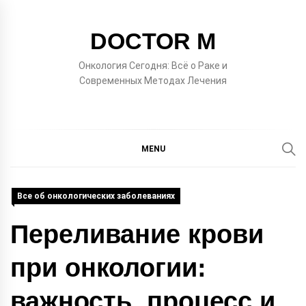
Skip
to
DOCTOR M
content
Онкология Сегодня: Всё о Раке и
Современных Методах Лечения
MENU
Все об онкологических заболеваниях
Переливание крови
при онкологии:
важность, процесс и