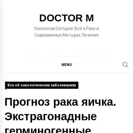
Skip
to
DOCTOR M
content
Онкология Сегодня: Всё о Раке и
Современных Методах Лечения
MENU
Все об онкологических заболеваниях
Прогноз рака яичка.
Экстрагонадные
герминогенные