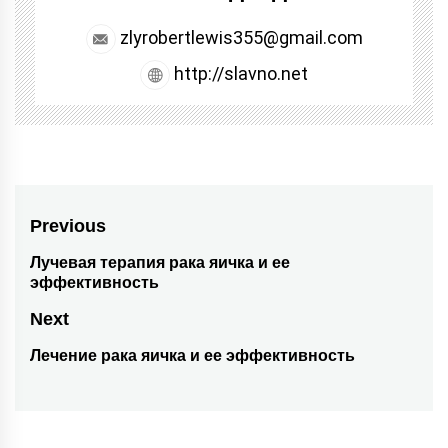
zlyrobertlewis355@gmail.com
http://slavno.net
Навигация
Previous
по
Лучевая терапия рака яичка и ее
Previous
эффективность
post:
записям
Next
Лечение рака яичка и ее эффективность
Next
post: