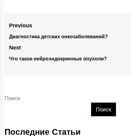
Навигация
Previous
по
Диагностика детских онкозаболеваний?
Previous
post:
записям
Next
Что такое нейроэндокринные опухоли?
Next
post:
Поиск
Поиск
Последние Статьи