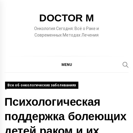
Skip
to
DOCTOR M
content
Онкология Сегодня: Всё о Раке и
Современных Методах Лечения
MENU
Все об онкологических заболеваниях
Психологическая
поддержка болеющих
детей раком и их