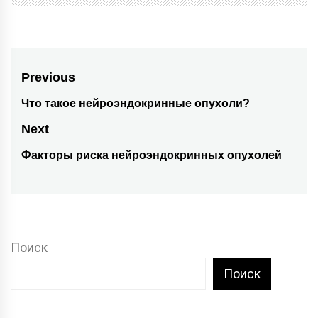
Навигация
Previous
по
Что такое нейроэндокринные опухоли?
Previous
post:
записям
Next
Факторы риска нейроэндокринных опухолей
Next
post:
Поиск
Поиск