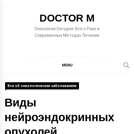
Skip
to
DOCTOR M
content
Онкология Сегодня: Всё о Раке и
Современных Методах Лечения
MENU
Все об онкологических заболеваниях
Виды
нейроэндокринных
опухолей