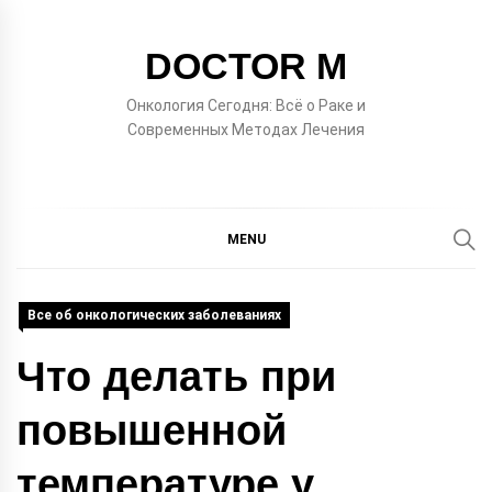
Skip
to
DOCTOR M
content
Онкология Сегодня: Всё о Раке и
Современных Методах Лечения
MENU
Все об онкологических заболеваниях
Что делать при
повышенной
температуре у