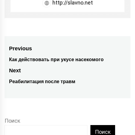
http://slavno.net
Навигация
Previous
по
Как действовать при укусе насекомого
Previous
post:
записям
Next
Реабилитация после травм
Next
post:
Поиск
Поиск