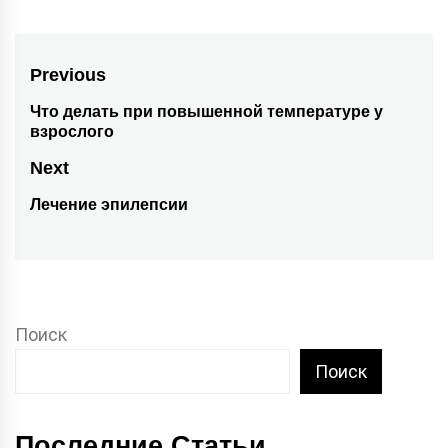
Навигация
Previous
по
Что делать при повышенной температуре у
Previous
взрослого
post:
записям
Next
Лечение эпилепсии
Next
post:
Поиск
Поиск
Последние Статьи