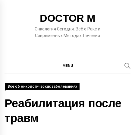
Skip
to
DOCTOR M
content
Онкология Сегодня: Всё о Раке и
Современных Методах Лечения
MENU
Все об онкологических заболеваниях
Реабилитация после
травм